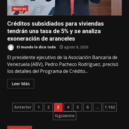
Noticias
Créditos subsidiados para viviendas
tendrán una tasa de 5% y se analiza
exoneración de aranceles
El mundo lo dice todo
agosto 8, 2026
El presidente ejecutivo de la Asociación Bancaria de
Venezuela (ABV), Pedro Pacheco Rodríguez, precisó
los detalles del Programa de Crédito...
Leer Más
Paginación
Anterior
1
2
3
4
5
6
…
1.162
Siguiente
de