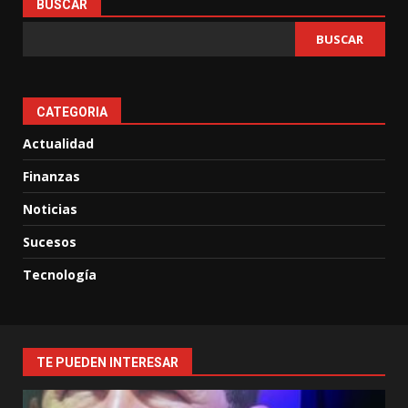
entradas
BUSCAR
BUSCAR
CATEGORIA
Actualidad
Finanzas
Noticias
Sucesos
Tecnología
TE PUEDEN INTERESAR