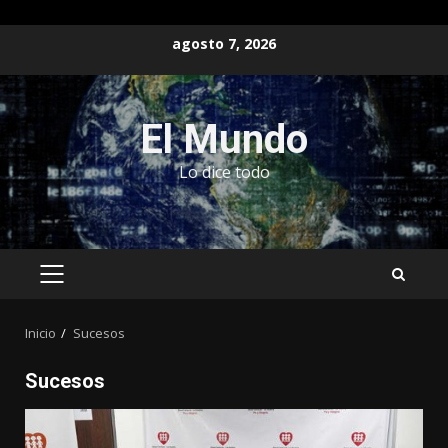
Saltar
agosto 7, 2026
al
contenido
El Mundo
Lo dice todo
MENÚ
PRINCIPAL
Inicio
Sucesos
Sucesos