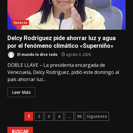
Sucesos
Delcy Rodríguez pide ahorrar luz y agua
por el fenómeno climático «Superniño»
El mundo lo dice todo
agosto 3, 2026
DOBLE LLAVE – La presidenta encargada de
Venezuela, Delcy Rodríguez, pidió este domingo al
país ahorrar luz...
Leer Más
Paginación
1
2
3
4
…
96
Siguiente
de
BUSCAR