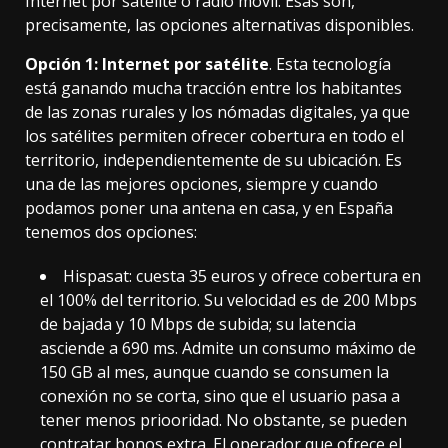
Internet por satélite o radio móvil. Esas son,
precisamente, las opciones alternativas disponibles.
Opción 1: Internet por satélite
. Esta tecnología
está ganando mucha tracción entre los habitantes
de las zonas rurales y los nómadas digitales, ya que
los satélites permiten ofrecer cobertura en todo el
territorio, independientemente de su ubicación. Es
una de las mejores opciones
, siempre y cuando
podamos poner una antena en casa, y en España
tenemos dos opciones:
Hispasat
:
cuesta 35 euros
y ofrece cobertura en
el 100% del territorio. Su velocidad es de 200 Mbps
de bajada y 10 Mbps de subida; su latencia
asciende a 690 ms. Admite un consumo máximo de
150 GB al mes, aunque cuando se consumen la
conexión no se corta, sino que el usuario pasa a
tener menos priooridad. No obstante, se pueden
contratar bonos extra. El operador que ofrece el