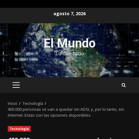
Saltar
agosto 7, 2026
al
contenido
El Mundo
Lo dice todo
MENÚ
PRINCIPAL
Inicio
Tecnología
400.000 personas se van a quedar sin ADSL y, por lo tanto, sin
Internet. Estas son las opciones disponibles
Tecnología