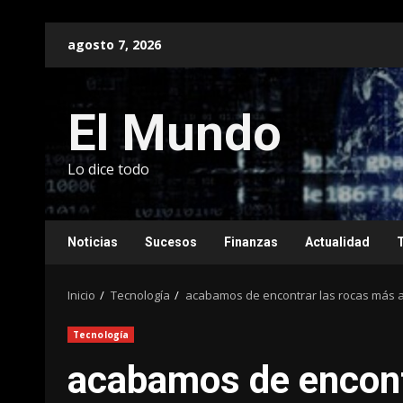
Saltar
agosto 7, 2026
al
contenido
El Mundo
Lo dice todo
Noticias
Sucesos
Finanzas
Actualidad
Inicio
Tecnología
acabamos de encontrar las rocas más an
Tecnología
acabamos de encont