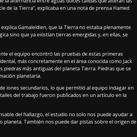
e la alternancia entre aguas dulces cálidas que alteran las
ie de la Tierra”,
explicaba en una nota de prensa
Hamed
, explica Gamaleldien, que la Tierra no estaba plenamente
ca sino que ya existían tierras emergidas y, en ellas, se
te el equipo encontró las pruebas de estas primeras
ccidental, más concretamente en el área conocida como Jack
as piedras más antiguas
del planeta Tierra. Piedras que se
mación planetaria.
 de iones secundarios, lo que permitió al equipo indagar en
talles del trabajo fueron publicados
en un artículo
en la
sable del hallazgo, el estudio no solo nos puede ayudar a
o planeta. También nos puede dar pistas sobre el origen de