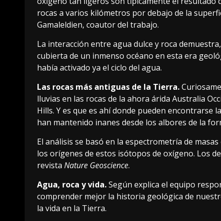
oxígeno tan ligeros son típicamente el resultado d
rocas a varios kilómetros por debajo de la superfic
Gamaleldien, coautor del trabajo.
La interacción entre agua dulce y roca demuestra
cubierta de un inmenso océano en esta era geológi
había activado ya el ciclo del agua.
Las rocas más antiguas de la Tierra.
Curiosamen
lluvias en las rocas de la ahora árida Australia O
Hills. Y es que es ahí donde pueden encontrarse
l
han mantenido inanes desde los albores de la for
El análisis se basó en la espectrometría de masas
los orígenes de estos isótopos de oxígeno. Los de
revista
Nature Geoscience
.
Agua, roca y vida.
Según
explica el equipo
respon
comprender mejor la historia geológica de nuestr
la vida en la Tierra.