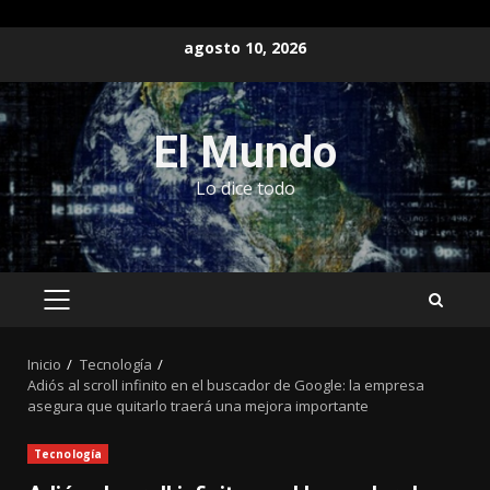
Saltar
agosto 10, 2026
al
contenido
El Mundo
Lo dice todo
MENÚ
PRINCIPAL
Inicio
Tecnología
Adiós al scroll infinito en el buscador de Google: la empresa
asegura que quitarlo traerá una mejora importante
Tecnología