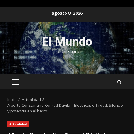
Saltar
agosto 8, 2026
al
contenido
El Mundo
Lo dice todo
MENÚ
PRINCIPAL
Inicio
Actualidad
Alberto Constantino Konrad Dávila | Eléctricas off-road: Silencio
y potencia en el barro
Actualidad