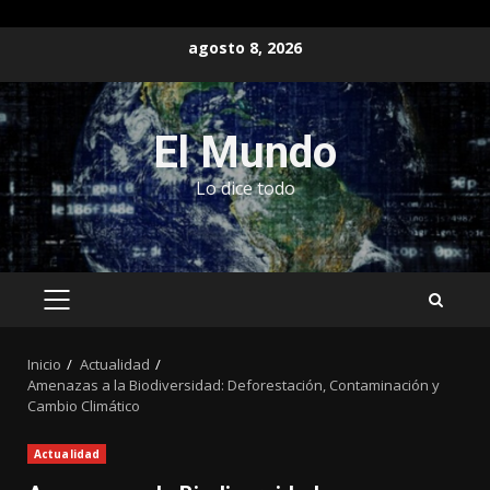
Saltar
agosto 8, 2026
al
contenido
El Mundo
Lo dice todo
MENÚ
PRINCIPAL
Inicio
Actualidad
Amenazas a la Biodiversidad: Deforestación, Contaminación y
Cambio Climático
Actualidad