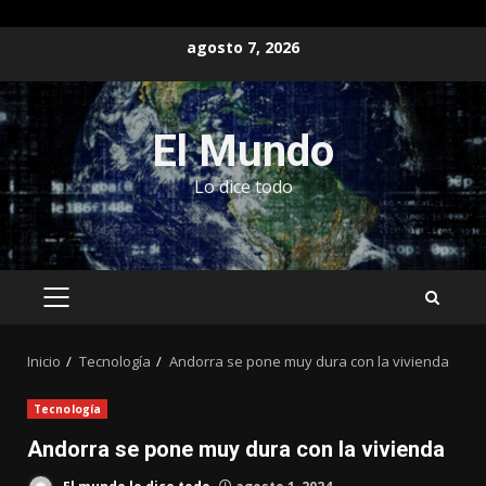
Saltar
agosto 7, 2026
al
contenido
El Mundo
Lo dice todo
MENÚ
PRINCIPAL
Inicio
Tecnología
Andorra se pone muy dura con la vivienda
Tecnología
Andorra se pone muy dura con la vivienda