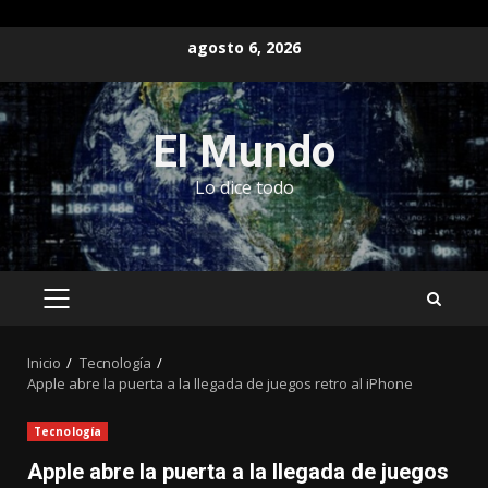
Saltar
agosto 6, 2026
al
contenido
El Mundo
Lo dice todo
MENÚ
PRINCIPAL
Inicio
Tecnología
Apple abre la puerta a la llegada de juegos retro al iPhone
Tecnología
Apple abre la puerta a la llegada de juegos