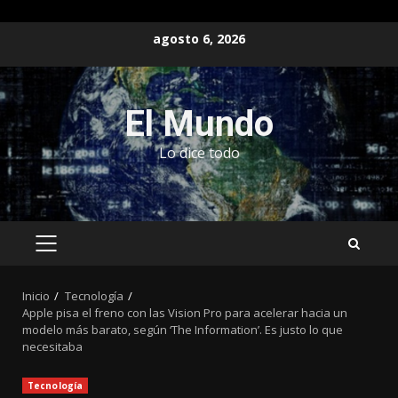
Saltar
agosto 6, 2026
al
contenido
El Mundo
Lo dice todo
MENÚ
PRINCIPAL
Inicio
Tecnología
Apple pisa el freno con las Vision Pro para acelerar hacia un
modelo más barato, según ‘The Information’. Es justo lo que
necesitaba
Tecnología