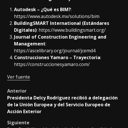
Autodesk – ¿Qué es BIM?
:
https://www.autodesk.mx/solutions/bim
BuildingSMART International (Estándares
Digitales)
:
https://www.buildingsmart.org/
Journal of Construction Engineering and
Management
:
https://ascelibrary.org/journal/jcemd4
Construcciones Yamaro – Trayectoria
:
https://construccionesyamaro.com/
Navegación
Ver fuente
de
Post
Anterior
entradas
Presidenta Delcy Rodríguez recibió a delegación
navigation
de la Unión Europea y del Servicio Europeo de
Acción Exterior
Siguiente