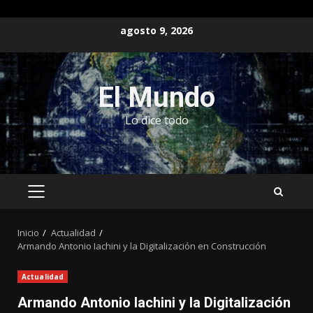
Saltar
agosto 9, 2026
al
contenido
El Mundo
Lo dice todo
MENÚ
PRINCIPAL
Inicio
Actualidad
Armando Antonio Iachini y la Digitalización en Construcción
Actualidad
Armando Antonio Iachini y la Digitalización