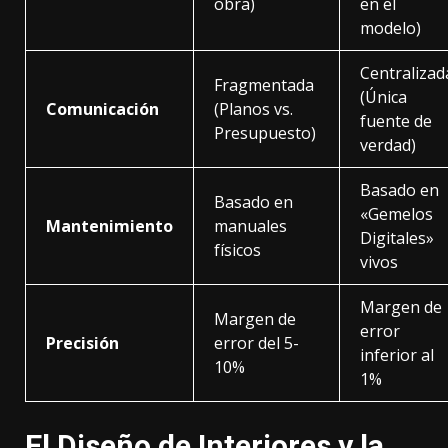
obra)
en el
modelo)
Centralizad
Fragmentada
(Única
Comunicación
(Planos vs.
fuente de
Presupuesto)
verdad)
Basado en
Basado en
«Gemelos
Mantenimiento
manuales
Digitales»
físicos
vivos
Margen de
Margen de
error
Precisión
error del 5-
inferior al
10%
1%
El Diseño de Interiores y la