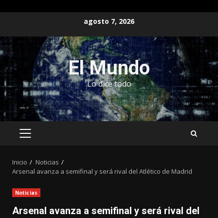
Saltar
agosto 7, 2026
al
contenido
El Mundo
Lo dice todo
MENÚ
PRINCIPAL
Inicio
Noticias
Arsenal avanza a semifinal y será rival del Atlético de Madrid
Noticias
Arsenal avanza a semifinal y será rival del