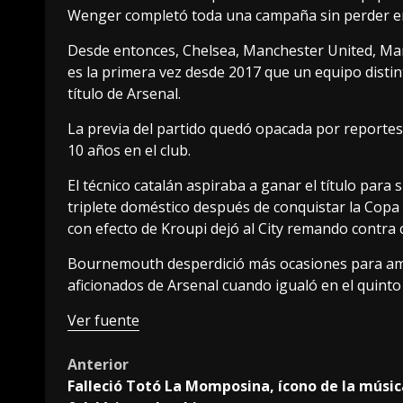
Wenger completó toda una campaña sin perder en 
Desde entonces, Chelsea, Manchester United, Man C
es la primera vez desde 2017 que un equipo distin
título de Arsenal.
La previa del partido quedó opacada por reportes 
10 años en el club.
El técnico catalán aspiraba a ganar el título pa
triplete doméstico después de conquistar la Copa 
con efecto de Kroupi dejó al City remando contra 
Bournemouth desperdició más ocasiones para ampli
aficionados de Arsenal cuando igualó en el quint
Ver fuente
Post
Anterior
Falleció Totó La Momposina, ícono de la músic