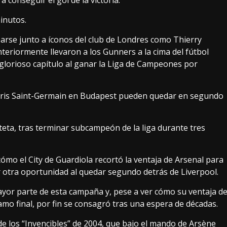
 conseguir el gol de la victoria.
inutos.
arse junto a íconos del club de Londres como Thierry
eriormente llevaron a los Gunners a la cima del fútbol
o glorioso capítulo al ganar la Liga de Campeones por
Paris Saint-Germain en Budapest pueden quedar en segundo
teta, tras terminar subcampeón de la liga durante tres
ómo el City de Guardiola recortó la ventaja de Arsenal para
 otra oportunidad al quedar segundo detrás de Liverpool.
yor parte de esta campaña y, pese a ver cómo su ventaja d
o final, por fin se consagró tras una espera de décadas.
e los “Invencibles” de 2004, que bajo el mando de Arsène