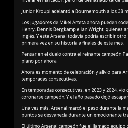
nivelar el marcador, pero fue demasiado tarde para
Junior Kroupi adelantó a Bournemouth a los 38 m
Los jugadores de Mikel Arteta ahora pueden code
Henry, Dennis Bergkamp e Ian Wright, quienes ant
inglés. Y este Arsenal todavía podría escribir otr
primera vez en su historia a finales de este mes.
Pensar en el duelo contra el reinante campeón 
plano por ahora.
Ahora es momento de celebración y alivio para Ar
temporadas consecutivas.
En temporadas consecutivas, en 2023 y 2024, vio c
coronarse campeón. Y el año pasado dejó escapar
Una vez más, Arsenal marcó el paso durante la ma
puntos se desvanecía durante un emocionante tram
El último Arsenal campeón fue el llamado equipo d