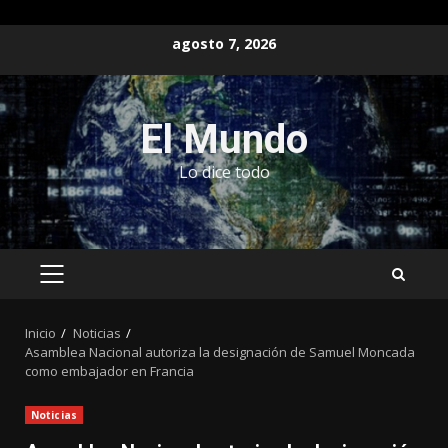
Saltar
agosto 7, 2026
al
contenido
El Mundo
Lo dice todo
MENÚ
PRINCIPAL
Inicio
Noticias
Asamblea Nacional autoriza la designación de Samuel Moncada
como embajador en Francia
Noticias