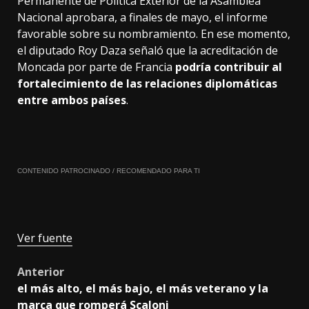
Permanente de Política Exterior de la Asamblea
Nacional aprobara, a finales de mayo, el informe
favorable sobre su nombramiento. En ese momento,
el diputado Roy Daza señaló que la acreditación de
Moncada por parte de Francia
podría contribuir al
fortalecimiento de las relaciones diplomáticas
entre ambos países
.
CONTENIDO PATROCINADO / RECOMENDADO PARA TI
Ver fuente
Post
Anterior
el más alto, el más bajo, el más veterano y la
navigation
marca que romperá Scaloni