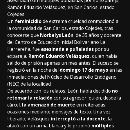
asesinada con múltiples puñaladas por su expareja,
Ramón Eduardo Velásquez, en San Carlos, estado
Cojedes
Un
feminicidio
de extrema crueldad conmocionó a
la comunidad de San Carlos, estado Cojedes, tras
conocerse que
Norbelys León
, de 35 años y docente
del Centro de Educación Inicial Bolivariano La
Herrereña, fue
asesinada a puñaladas
por su
expareja,
Ramón Eduardo Velásquez
, quien había
salido de prisión apenas un mes antes. El suceso se
registró en la noche del
domingo 17 de mayo
en las
inmediaciones del Núcleo de Desarrollo Endógeno
(NEC) de la localidad.
De acuerdo con los relatos, León había decidido
no
retomar la relación
con su agresor, quien, desde la
cárcel,
la amenazó de muerte
en reiteradas
ocasiones mediante mensajes de texto. Una vez
liberado, Velásquez
interceptó a la docente
, la
atacó con un arma blanca y le propinó
múltiples