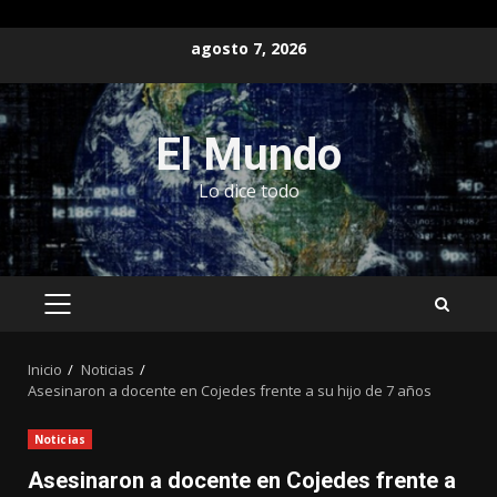
Saltar
agosto 7, 2026
al
contenido
El Mundo
Lo dice todo
MENÚ
PRINCIPAL
Inicio
Noticias
Asesinaron a docente en Cojedes frente a su hijo de 7 años
Noticias
Asesinaron a docente en Cojedes frente a