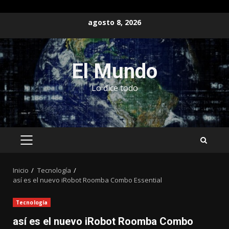
Saltar
agosto 8, 2026
al
contenido
El Mundo
Lo dice todo
MENÚ
PRINCIPAL
Inicio
Tecnología
así es el nuevo iRobot Roomba Combo Essential
Tecnología
así es el nuevo iRobot Roomba Combo