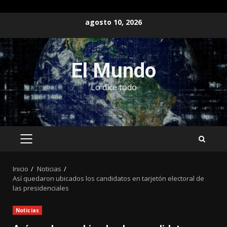
Saltar
agosto 10, 2026
al
contenido
El Mundo
Lo dice todo
MENÚ
PRINCIPAL
Inicio
Noticias
Así quedaron ubicados los candidatos en tarjetón electoral de
las presidenciales
Noticias