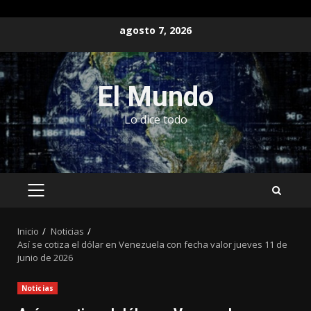
Saltar
agosto 7, 2026
al
contenido
El Mundo
Lo dice todo
MENÚ
PRINCIPAL
Inicio
Noticias
Así se cotiza el dólar en Venezuela con fecha valor jueves 11 de
junio de 2026
Noticias