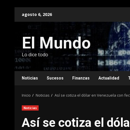
Saltar
agosto 6, 2026
al
contenido
El Mundo
Lo dice todo
Noticias
Sucesos
Finanzas
Actualidad
Inicio
Noticias
Así se cotiza el dólar en Venezuela con fe
Noticias
Así se cotiza el dól