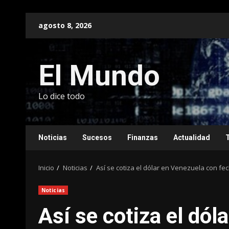
Saltar
agosto 8, 2026
al
contenido
El Mundo
Lo dice todo
Noticias
Sucesos
Finanzas
Actualidad
Inicio
Noticias
Así se cotiza el dólar en Venezuela con fec
Noticias
Así se cotiza el dól