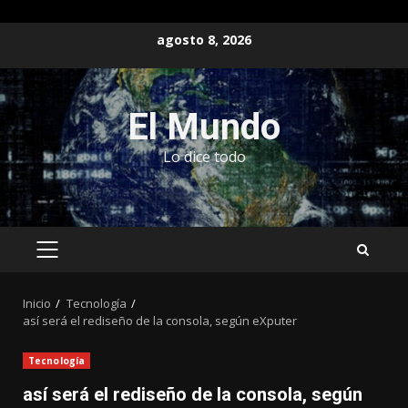
Saltar
agosto 8, 2026
al
contenido
El Mundo
Lo dice todo
MENÚ
PRINCIPAL
Inicio
Tecnología
así será el rediseño de la consola, según eXputer
Tecnología
así será el rediseño de la consola, según