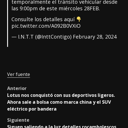
temporalmente el tránsito vehicular desde
las 9:00pm de este miércoles 28FEB.
Consulte los detalles aquí
pic.twitter.com/A092B0VXiO
— I.N.T.T (@InttContigo)
February 28, 2024
Ver fuente
Post
Anterior
Lotus nos conquistó con sus deportivos ligeros.
navigation
Ahora sale a bolsa como marca china y el SUV
eléctrico por bandera
Siguiente
Siguen saliendo a la luz detalles rocambolescos