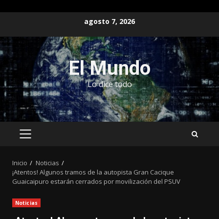
Saltar
agosto 7, 2026
al
contenido
El Mundo
Lo dice todo
MENÚ
PRINCIPAL
Inicio
Noticias
¡Atentos! Algunos tramos de la autopista Gran Cacique
Guaicaipuro estarán cerrados por movilización del PSUV
Noticias