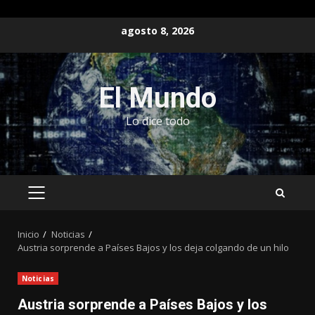
Saltar
agosto 8, 2026
al
contenido
El Mundo
Lo dice todo
MENÚ
PRINCIPAL
Inicio
Noticias
Austria sorprende a Países Bajos y los deja colgando de un hilo
Noticias
Austria sorprende a Países Bajos y los