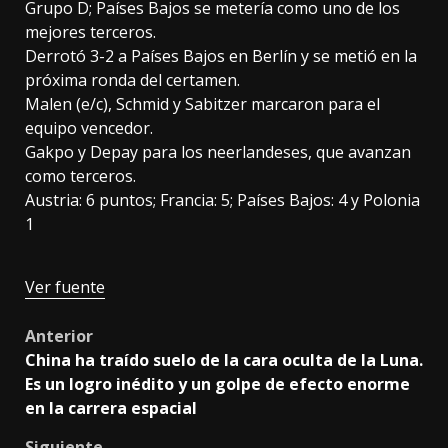
Grupo D;
Países Bajos
se metería como uno de los
mejores terceros.
Derrotó 3-2 a Países Bajos
en Berlín y se metió en la
próxima ronda del certamen.
Malen (e/c), Schmid y Sabitzer marcaron para el
equipo vencedor.
Gakpo y Depay para los neerlandeses, que avanzan
como terceros.
Austria: 6 puntos; Francia: 5; Países Bajos: 4 y Polonia
1
Ver fuente
Post
Anterior
China ha traído suelo de la cara oculta de la Luna.
navigation
Es un logro inédito y un golpe de efecto enorme
en la carrera espacial
Siguiente