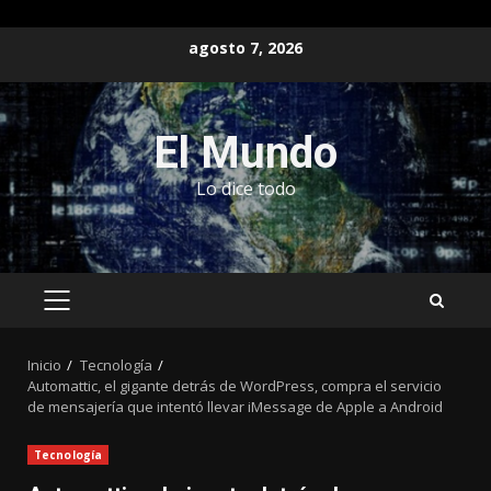
Saltar
agosto 7, 2026
al
contenido
El Mundo
Lo dice todo
MENÚ
PRINCIPAL
Inicio
Tecnología
Automattic, el gigante detrás de WordPress, compra el servicio
de mensajería que intentó llevar iMessage de Apple a Android
Tecnología