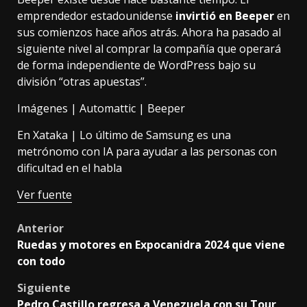
emprendedor estadounidense
invirtió en Beeper
en
sus comienzos hace años atrás. Ahora ha pasado al
siguiente nivel al comprar la compañía que operará
de forma independiente de WordPress bajo su
división “otras apuestas”.
Imágenes | Automattic | Beeper
En Xataka |
Lo último de Samsung es una
metrónomo con IA para ayudar a las personas con
dificultad en el habla
Ver fuente
Post
Anterior
Ruedas y motores en Expocanidra 2024 que viene
navigation
con todo
Siguiente
Pedro Castillo regresa a Venezuela con su Tour