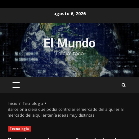
Saltar
agosto 6, 2026
al
contenido
El Mundo
Lo dice todo
MENÚ
PRINCIPAL
Inicio
Tecnología
Barcelona creía que podía controlar el mercado del alquiler. El
mercado del alquiler tenía ideas muy distintas
Tecnología