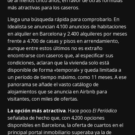
de al menos cinco años, en favor de otras fórmulas
más atractivas para los caseros.
Llega una búsqueda rápida para comprobarlo. En
Idealista se anuncian 4.100 anuncios de habitaciones
en alquiler en Barcelona y 2.400 alquileres por meses
frente a 4.700 de casas y pisos en arrendamiento,
aunque entre estos últimos no es extraño
encontrarse con caseros que, al especificar sus
condiciones, aclaran que la vivienda solo está
disponible de forma
«temporal»
y queda limitada a
un período de tiempo máximo, como
11 meses
. A ese
panorama se añade el
vasto catálogo de
alojamientos
que se anuncia en Airbnb para
visitantes, con miles de ofertas.
La opción más atractiva
. Hace poco
El Periódico
señalaba
de hecho que, con 4.200 opciones
disponibles en Barcelona, la oferta de cuartos en el
principal portal inmobiliario superaba ya la de