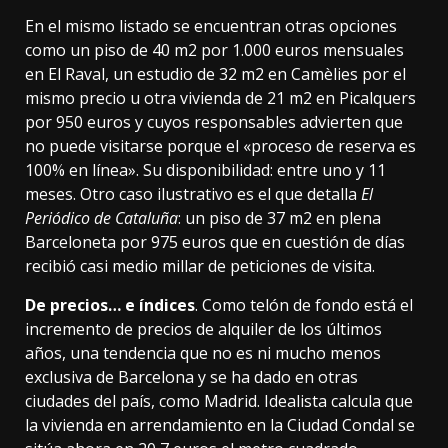
En el mismo listado se encuentran otras opciones
como un piso de
40 m2 por 1.000 euros
mensuales
en El Raval, un estudio de
32 m2 en Camèlies
por el
mismo precio u otra vivienda de 21 m2 en Picalquers
por 950 euros y cuyos responsables advierten que
no puede visitarse porque el «
proceso de reserva es
100% en línea»
. Su disponibilidad: entre uno y 11
meses. Otro caso ilustrativo es el que detalla
El
Periódico de Cataluña
: un piso de
37 m2 en plena
Barceloneta
por 975 euros que en cuestión de días
recibió casi medio millar de peticiones de visita.
De precios… e índices
. Como telón de fondo está el
incremento de precios
de alquiler de los últimos
años, una tendencia que no es ni mucho menos
exclusiva de Barcelona y se ha dado en otras
ciudades del país,
como Madrid
. Idealista calcula que
la vivienda en arrendamiento en la Ciudad Condal se