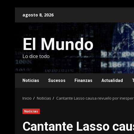
Saltar
agosto 8, 2026
al
contenido
El Mundo
Lo dice todo
Noticias
Sucesos
Finanzas
Actualidad
Inicio
Noticias
Cantante Lasso causa revuelo por inespera
Noticias
Cantante Lasso cau