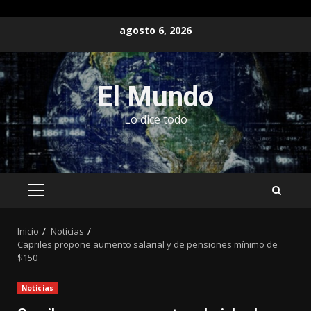
Saltar
agosto 6, 2026
al
contenido
El Mundo
Lo dice todo
MENÚ
PRINCIPAL
Inicio
Noticias
Capriles propone aumento salarial y de pensiones mínimo de
$150
Noticias