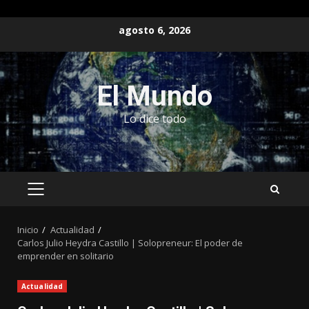
Saltar
agosto 6, 2026
al
contenido
El Mundo
Lo dice todo
MENÚ
PRINCIPAL
Inicio
Actualidad
Carlos Julio Heydra Castillo | Solopreneur: El poder de
emprender en solitario
Actualidad