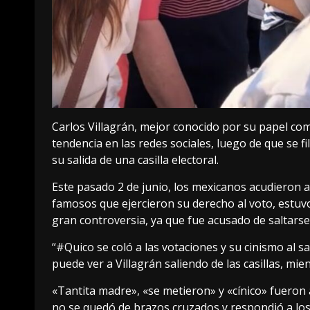
Carlos Villagrán, mejor conocido por su papel como
tendencia en las redes sociales, luego de que se f
su salida de una casilla electoral.
Este pasado 2 de junio, los mexicanos acudieron a
famosos que ejercieron su derecho al voto, estuvo
gran controversia, ya que fue acusado de saltarse 
“#Quico se coló a las votaciones y su cinismo al sal
puede ver a Villagrán saliendo de las casillas, mie
«Tantita madre», «se metieron» y «cínico» fueron a
no se quedó de brazos cruzados y respondió a los