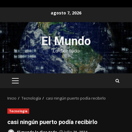
Saltar
agosto 7, 2026
al
contenido
El Mundo
Lo dice todo
MENÚ
PRINCIPAL
Inicio
Tecnología
casi ningún puerto podía recibirlo
Tecnología
casi ningún puerto podía recibirlo