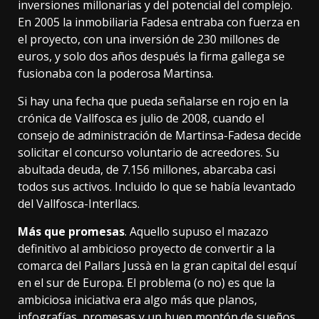
inversiones millonarias y del potencial del complejo.
En 2005 la inmobiliaria Fadesa
entraba con fuerza
en
el proyecto, con una inversión de 230 millones de
euros, y solo
dos años después
la firma gallega se
fusionaba con la poderosa Martinsa.
Si hay una fecha que pueda señalarse en rojo en la
crónica de Vallfosca es
julio de 2008
, cuando el
consejo de administración de Martinsa-Fadesa decide
solicitar el concurso voluntario de acreedores. Su
abultada deuda, de
7.156 millones
, abarcaba
casi
todos
sus activos. Incluido lo que se había levantado
del Vallfosca-Interllacs.
Más que promesas
. Aquello supuso el mazazo
definitivo al ambicioso proyecto de convertir a la
comarca del Pallars Jussà en la gran capital del esquí
en el sur de Europa. El problema (o no) es que la
ambiciosa iniciativa era algo más que planos,
infografías, promesas y un buen montón de sueños