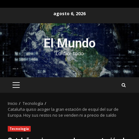
Saltar
agosto 6, 2026
al
contenido
El Mundo
Lo dice todo
MENÚ
PRINCIPAL
Inicio
Tecnología
Cataluña quiso acoger la gran estación de esquí del sur de
Europa. Hoy sus restos no se venden ni a precio de saldo
Tecnología