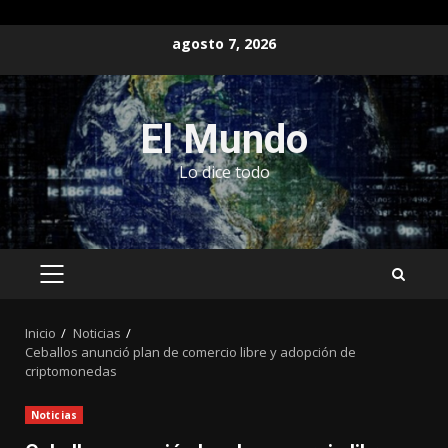
Saltar
agosto 7, 2026
al
contenido
El Mundo
Lo dice todo
MENÚ
PRINCIPAL
Inicio
Noticias
Ceballos anunció plan de comercio libre y adopción de
criptomonedas
Noticias