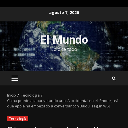
Saltar
agosto 7, 2026
al
contenido
El Mundo
Lo dice todo
MENÚ
PRINCIPAL
Inicio
Tecnología
China puede acabar vetando una IA occidental en el iPhone, así
que Apple ha empezado a conversar con Baidu, según WSJ
Tecnología