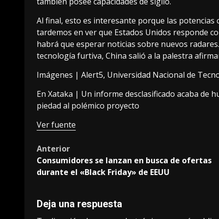
también posee capacidades de sigilo.
Al final, esto es interesante porque las potencia
tardemos en ver que Estados Unidos responde con 
habrá que esperar noticias sobre nuevos radares.
tecnología furtiva, China salió a la palestra afir
Imágenes |
Alert5
, Universidad Nacional de Tecn
En Xataka |
Un informe desclasificado acaba de hum
piedad al polémico proyecto
Ver fuente
Post
Anterior
Consumidores se lanzan en busca de ofertas
navigation
durante el «Black Friday» de EEUU
Deja una respuesta