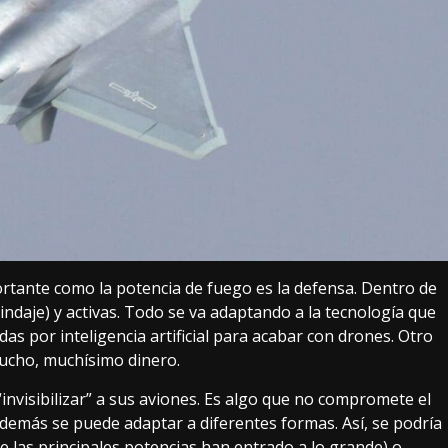
rtante como la potencia de fuego es la defensa. Dentro de
lindaje
) y activas. Todo se va adaptando a la tecnología que
adas por
inteligencia artificial para acabar con drones
. Otro
 mucho, muchísimo dinero.
invisibilizar” a sus aviones
. Es algo que no compromete el
además se puede adaptar a diferentes formas. Así, se podría
e las principales potencias
han entrado a lo grande
) o