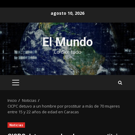
Saltar
agosto 10, 2026
al
contenido
El Mundo
Lo dice todo
MENÚ
PRINCIPAL
Inicio
Noticias
CICPC detuvo a un hombre por prostituir a más de 70 mujeres
entre 15 y 22 años de edad en Caracas
Noticias