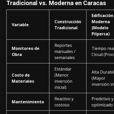
Tradicional vs. Moderna en Caracas
Edificación
Construcción
Moderna
Variable
Tradicional
(Modelo
Pilperca)
Reportes
Monitoreo de
Tiempo real
manuales /
Obra
Cloud (Proc
semanales
Estándar
Alta Durabi
Costo de
(Menor
(Mayor
Materiales
inversión
inversión ini
inicial)
Reactivo y
Predictivo y
Mantenimiento
costoso
optimizado