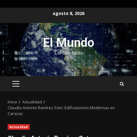
Saltar
agosto 8, 2026
al
contenido
El Mundo
Lo dice todo
MENÚ
PRINCIPAL
Inicio
Actualidad
Claudio Antonio Ramírez Soto: Edificaciones Modernas en
Caracas
Actualidad