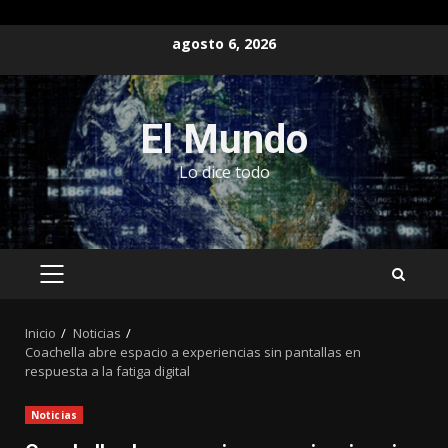
Saltar
agosto 6, 2026
al
contenido
El Mundo
Lo dice todo
MENÚ
PRINCIPAL
Inicio
Noticias
Coachella abre espacio a experiencias sin pantallas en
respuesta a la fatiga digital
Noticias