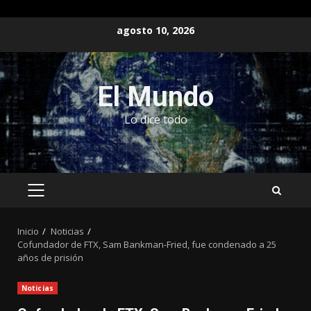
Saltar
agosto 10, 2026
al
contenido
El Mundo
Lo dice todo
MENÚ
PRINCIPAL
Inicio
Noticias
Cofundador de FTX, Sam Bankman-Fried, fue condenado a 25
años de prisión
Noticias