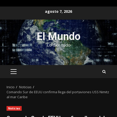
Saltar
agosto 7, 2026
al
contenido
El Mundo
Lo dice todo
MENÚ
PRINCIPAL
Inicio
Noticias
Comando Sur de EEUU confirma llega del portaviones USS Nimitz
al mar Caribe
Noticias