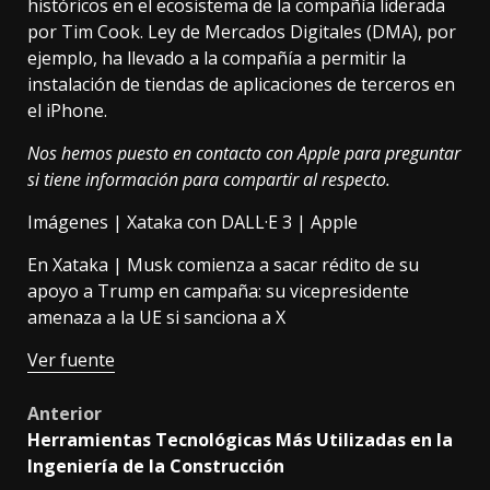
históricos en el ecosistema de la compañía liderada
por Tim Cook.
Ley de Mercados Digitales (DMA)
, por
ejemplo, ha llevado a la compañía a
permitir la
instalación de tiendas de aplicaciones de terceros en
el iPhone
.
Nos hemos puesto en contacto con Apple para preguntar
si tiene información para compartir al respecto.
Imágenes | Xataka con DALL·E 3 | Apple
En Xataka |
Musk comienza a sacar rédito de su
apoyo a Trump en campaña: su vicepresidente
amenaza a la UE si sanciona a X
Ver fuente
Post
Anterior
Herramientas Tecnológicas Más Utilizadas en la
navigation
Ingeniería de la Construcción