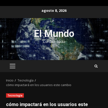
Saltar
agosto 8, 2026
al
contenido
El Mundo
Lo dice todo
MENÚ
PRINCIPAL
Inicio
Tecnología
cómo impactará en los usuarios este cambio
Tecnología
cómo impactará en los usuarios este