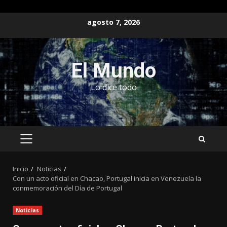
Saltar
agosto 7, 2026
al
contenido
El Mundo
Lo dice todo
MENÚ
PRINCIPAL
Inicio
Noticias
Con un acto oficial en Chacao, Portugal inicia en Venezuela la
conmemoración del Día de Portugal
Noticias