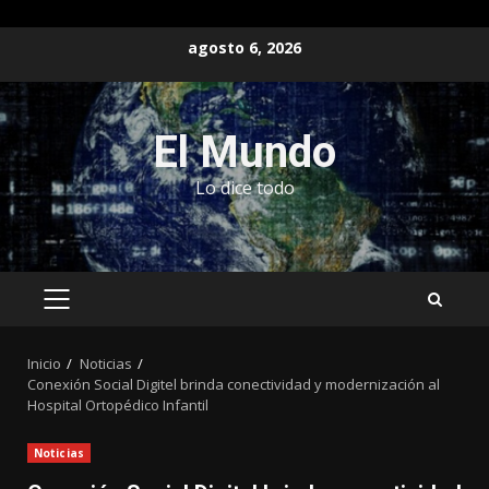
Saltar
agosto 6, 2026
al
contenido
El Mundo
Lo dice todo
MENÚ
PRINCIPAL
Inicio
Noticias
Conexión Social Digitel brinda conectividad y modernización al
Hospital Ortopédico Infantil
Noticias