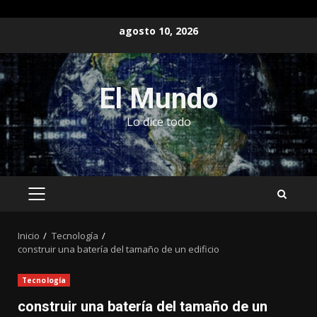
Saltar
agosto 10, 2026
al
contenido
El Mundo
Lo dice todo
MENÚ
PRINCIPAL
Inicio
Tecnología
construir una batería del tamaño de un edificio
Tecnología
construir una batería del tamaño de un