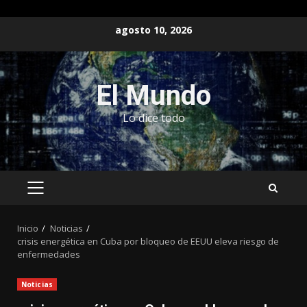
Saltar
agosto 10, 2026
al
contenido
El Mundo
Lo dice todo
MENÚ
PRINCIPAL
Inicio
Noticias
crisis energética en Cuba por bloqueo de EEUU eleva riesgo de
enfermedades
Noticias