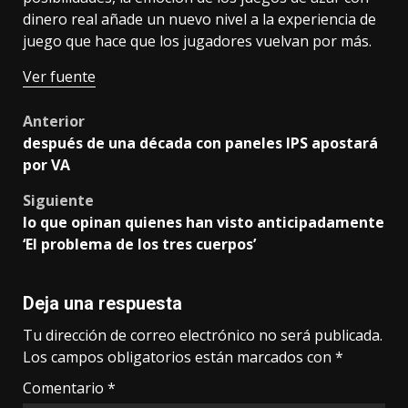
dinero real añade un nuevo nivel a la experiencia de
juego que hace que los jugadores vuelvan por más.
Ver fuente
Post
Anterior
después de una década con paneles IPS apostará
navigation
por VA
Siguiente
lo que opinan quienes han visto anticipadamente
‘El problema de los tres cuerpos’
Deja una respuesta
Tu dirección de correo electrónico no será publicada.
Los campos obligatorios están marcados con
*
Comentario
*