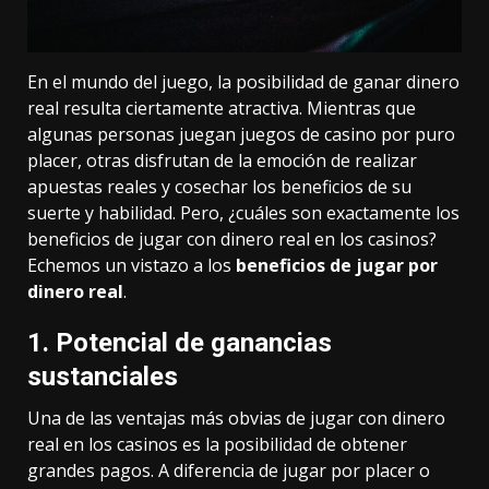
En el mundo del juego, la posibilidad de ganar dinero
real resulta ciertamente atractiva. Mientras que
algunas personas juegan juegos de casino por puro
placer, otras disfrutan de la emoción de realizar
apuestas reales y cosechar los beneficios de su
suerte y habilidad. Pero, ¿cuáles son exactamente los
beneficios de jugar con dinero real en los casinos?
Echemos un vistazo a los
beneficios de jugar por
dinero real
.
1. Potencial de ganancias
sustanciales
Una de las ventajas más obvias de jugar con dinero
real en los casinos es la posibilidad de obtener
grandes pagos. A diferencia de jugar por placer o