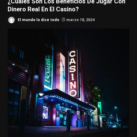
¿Cuáles Son Los Beneficios De Jugar Con
Dinero Real En El Casino?
El mundo lo dice todo
marzo 18, 2024