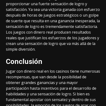
proporcionar una fuerte sensación de logro y
satisfacción. Ya sea una victoria ganada con esfuerzo
después de horas de juegos estratégicos o un golpe
de suerte que resulta en una ganancia inesperada, la
sensación de logro es tremendamente satisfactoria.
Los juegos con dinero real producen resultados
reales que justifican los esfuerzos de los jugadores y
crean una sensación de logro que va más allá de la
simple diversión.
Conclusión
Jugar con dinero real en los casinos tiene numerosas
recompensas, que van desde la posibilidad de
obtener grandes ganancias y una mayor
participación hasta incentivos para el desarrollo de
habilidades y una sensación de logro. Si bien es
fundamental apostar con sensatez y dentro de sus
posibilidades, la emoción de los juegos de azar con