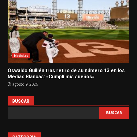
Noticias
Oswaldo Guillén tras retiro de su número 13 en los
Medias Blancas: «Cumplí mis sueños»
agosto 9, 2026
BUSCAR
BUSCAR