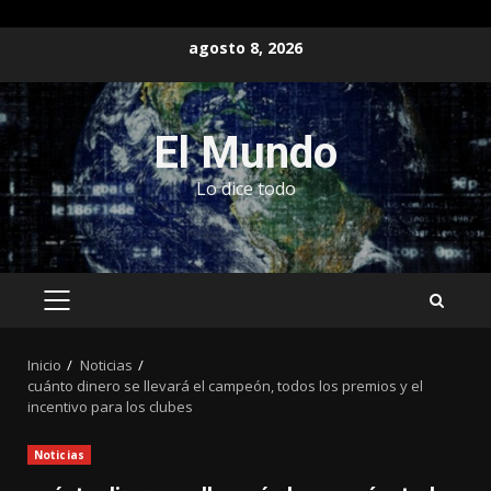
Saltar
agosto 8, 2026
al
contenido
El Mundo
Lo dice todo
MENÚ
PRINCIPAL
Inicio
Noticias
cuánto dinero se llevará el campeón, todos los premios y el
incentivo para los clubes
Noticias