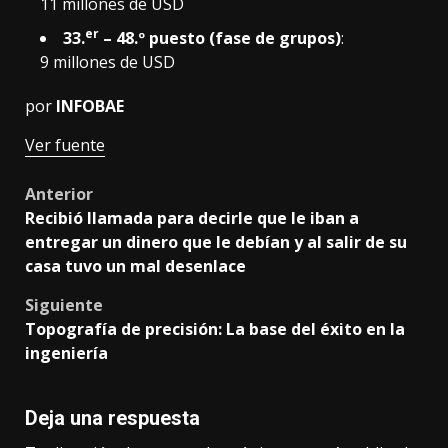
11 millones de USD
er
33.
– 48.º puesto (fase de grupos)
:
9 millones de USD
por
INFOBAE
Ver fuente
Post
Anterior
Recibió llamada para decirle que le iban a
navigation
entregar un dinero que le debían y al salir de su
casa tuvo un mal desenlace
Siguiente
Topografía de precisión: La base del éxito en la
ingeniería
Deja una respuesta