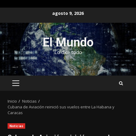
Saltar
agosto 9, 2026
al
contenido
El Mundo
Lo dice todo
MENÚ
PRINCIPAL
Inicio
Noticias
Cubana de Aviación reinició sus vuelos entre La Habana y
Caracas
Noticias