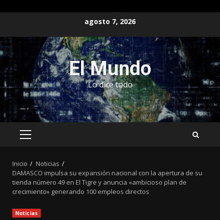
Saltar
agosto 7, 2026
al
contenido
El Mundo
Lo dice todo
MENÚ
PRINCIPAL
Inicio
Noticias
DAMASCO impulsa su expansión nacional con la apertura de su
tienda número 49 en El Tigre y anuncia «ambicioso plan de
crecimiento» generando 100 empleos directos
Noticias