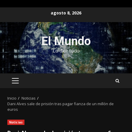
Saltar
agosto 8, 2026
al
contenido
El Mundo
Lo dice todo
MENÚ
PRINCIPAL
Inicio
Noticias
Dani Alves sale de prisión tras pagar fianza de un millón de
euros
Noticias