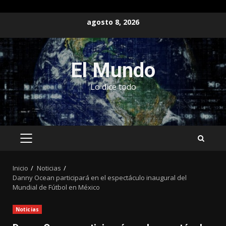
Saltar
agosto 8, 2026
al
contenido
El Mundo
Lo dice todo
MENÚ
PRINCIPAL
Inicio
Noticias
Danny Ocean participará en el espectáculo inaugural del
Mundial de Fútbol en México
Noticias